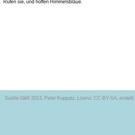
Sudile GbR 2013
, Peter Koppatz, Lizenz: CC-BY-SA, erstellt