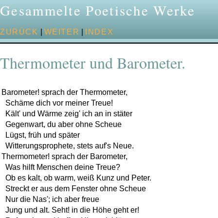
Gesammelte Poetische Werke
ZURÜCK
|
WEITER
|
INDEX
Thermometer und Barometer.
Barometer! sprach der Thermometer,

  Schäme dich vor meiner Treue!

  Kält' und Wärme zeig' ich an in stäter

  Gegenwart, du aber ohne Scheue

  Lügst, früh und später

  Witterungsprophete, stets auf's Neue.

Thermometer! sprach der Barometer,

  Was hilft Menschen deine Treue?

  Ob es kalt, ob warm, weiß Kunz und Peter.

  Streckt er aus dem Fenster ohne Scheue

  Nur die Nas'; ich aber freue

  Jung und alt. Seht! in die Höhe geht er!
