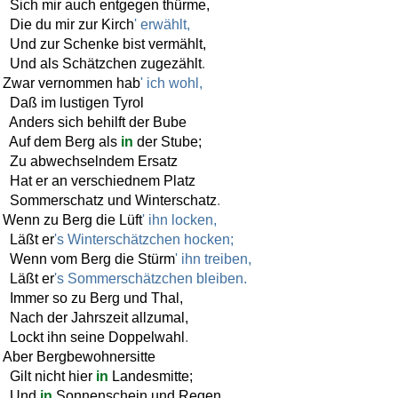
Sich
mir
auch
entgegen
thürme
,
Die
du
mir
zur
Kirch
' erwählt,
Und
zur
Schenke
bist
vermählt
,
Und
als
Schätzchen
zugezählt
.
Zwar
vernommen
hab
' ich wohl,
Daß
im
lustigen
Tyrol
Anders
sich
behilft
der
Bube
Auf
dem
Berg
als
in
der
Stube
;
Zu
abwechselndem
Ersatz
Hat
er
an
verschiednem
Platz
Sommerschatz
und
Winterschatz
.
Wenn
zu
Berg
die
Lüft
' ihn locken,
Läßt
er
's Winterschätzchen hocken;
Wenn
vom
Berg
die
Stürm
' ihn treiben,
Läßt
er
's Sommerschätzchen bleiben.
Immer
so
zu
Berg
und
Thal
,
Nach
der
Jahrszeit
allzumal
,
Lockt
ihn
seine
Doppelwahl
.
Aber
Bergbewohnersitte
Gilt
nicht
hier
in
Landesmitte
;
Und
in
Sonnenschein
und
Regen