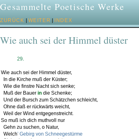
Gesammelte Poetische Werke
ZURÜCK
|
WEITER
|
INDEX
Wie auch sei der Himmel düster
29.
Wie
auch
sei
der
Himmel
düster
,
In
die
Kirche
muß
der
Küster
;
Wie
die
finstre
Nacht
sich
senke
;
Muß
der
Bauer
in
die
Schenke
;
Und
der
Bursch
zum
Schätzchen
schleicht
,
Ohne
daß
er
rückwärts
weicht
,
Weil
der
Wind
entgegenstreicht
.
So
muß
ich
dich
muthvoll
nur
Gehn
zu
suchen
,
o
Natur
,
Welch
' Gebirg von Schneegestürme