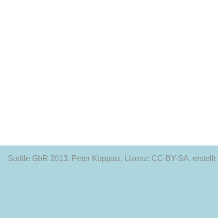
Sudile GbR 2013
, Peter Koppatz, Lizenz: CC-BY-SA, erstellt