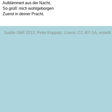
  Aufdämmert aus der Nacht,

  So grüß' mich wohlgeborgen

Sudile GbR 2013
, Peter Koppatz, Lizenz: CC-BY-SA, erstellt