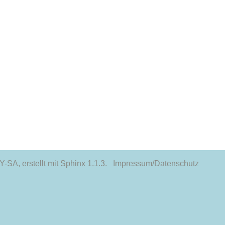
-SA, erstellt mit
Sphinx
1.1.3.
Impressum/Datenschutz