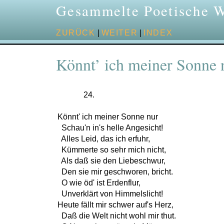
Gesammelte Poetische 
ZURÜCK
|
WEITER
|
INDEX
Könnt’ ich meiner Sonne 
             24.

Könnt' ich meiner Sonne nur

  Schau'n in's helle Angesicht!

  Alles Leid, das ich erfuhr,

  Kümmerte so sehr mich nicht,

  Als daß sie den Liebeschwur,

  Den sie mir geschworen, bricht.

  O wie öd' ist Erdenflur,

  Unverklärt von Himmelslicht!

Heute fällt mir schwer auf's Herz,

  Daß die Welt nicht wohl mir thut.
